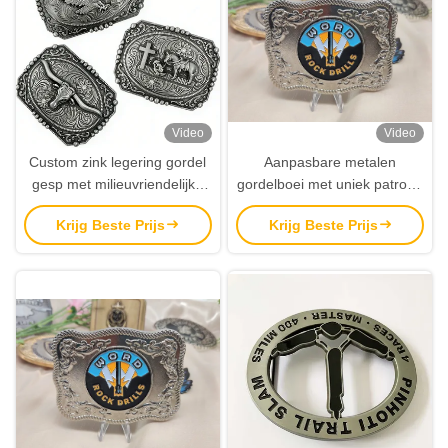
Video
Video
Custom zink legering gordel
Aanpasbare metalen
gesp met milieuvriendelijke
gordelboei met uniek patroon
afwerking en
en drie versnellingen
Krijg Beste Prijs
Krijg Beste Prijs
gepersonaliseerd logo voor
aanpassing voor persoonlijke
iedereen.
stijl