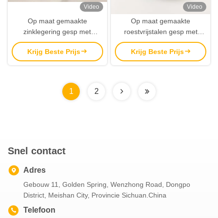
Video
Video
Op maat gemaakte
Op maat gemaakte
zinklegering gesp met
roestvrijstalen gesp met
milieuvriendelijke afwerking
duurzaam aangepast logo
Krijg Beste Prijs
Krijg Beste Prijs
en gepersonaliseerd logo
voor mannen en vrouwen
voor mannen en vrouwen
1
2
Snel contact
Adres
Gebouw 11, Golden Spring, Wenzhong Road, Dongpo
District, Meishan City, Provincie Sichuan.China
Telefoon