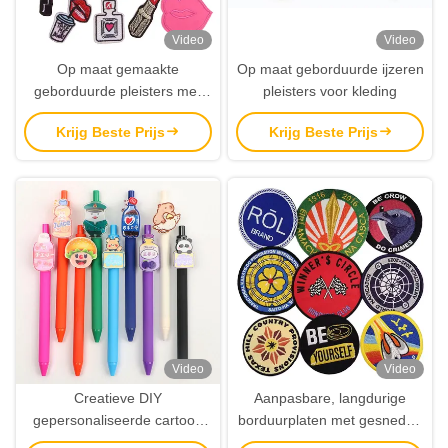
Video
Video
Op maat gemaakte
Op maat geborduurde ijzeren
geborduurde pleisters met
pleisters voor kleding
meerdere aanhangsels voor
Krijg Beste Prijs
Krijg Beste Prijs
evenementen souvenirs en
promotionele cadeautjes
Video
Video
Creatieve DIY
Aanpasbare, langdurige
gepersonaliseerde cartoon
borduurplaten met gesneden
anime acryl gelpen uniek
of met laser gesneden