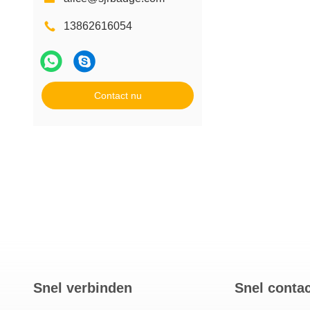
13862616054
Contact nu
Snel verbinden
Snel conta