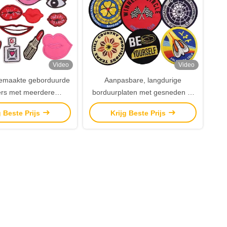
Video
Video
emaakte geborduurde
Aanpasbare, langdurige
ters met meerdere
borduurplaten met gesneden of
ls voor evenementen
met laser gesneden randen voor
g Beste Prijs
Krijg Beste Prijs
rs en promotionele
kleding en cadeautjes
cadeautjes