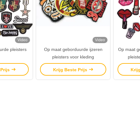
Video
Video
rde pleisters
Op maat geborduurde ijzeren
Op maat g
pleisters voor kleding
pleis
aanhangse
 Prijs
Krijg Beste Prijs
Krij
souveni