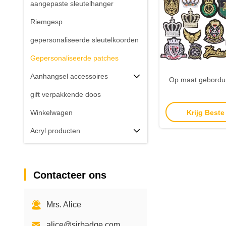
aangepaste sleutelhanger
Riemgesp
gepersonaliseerde sleutelkoorden
Gepersonaliseerde patches
Aanhangsel accessoires
Op maat geborduu
gift verpakkende doos
Krijg Beste
Winkelwagen
Acryl producten
Contacteer ons
Mrs. Alice
alice@sjrbadge.com