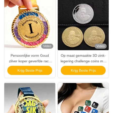
Video
Video
Persoonlijke vorm Goud
Op maat gemaakte 3D zink-
zilver koper geverfde race
legering challenge coins met
medailles met zink legering
goud plating voor souvenirs
Krijg Beste Prijs
Krijg Beste Prijs
materiaal voor sportprijzen
en onderscheidingen