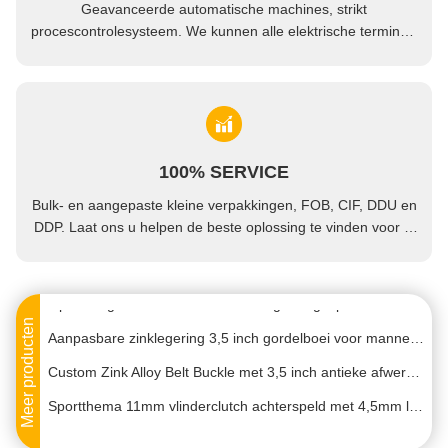
Geavanceerde automatische machines, strikt
procescontrolesysteem. We kunnen alle elektrische terminals
produceren, ongeacht uw vraag.
Speld met aangepaste kleur en maat met klantenlogo Emaille speld Metalen badge voor branding
100% SERVICE
Zinklegerings muntstukken op maat met zacht glazuur en op maat gemaakt logo voor uitdaging of herdenking
Bulk- en aangepaste kleine verpakkingen, FOB, CIF, DDU en
Custom Zink Alloy Gordel Buckle met antieke zilveren afwerking en zacht glazuur ontwerp
DDP. Laat ons u helpen de beste oplossing te vinden voor al
uw zorgen.
Aangepaste 3,5 inch zinklegering antiek zilveren gesp voor heren en dames
Op maat gemaakte zink- en messing riemgesp met zachte emaille afwerking voor gepersonaliseerd logo-ontwerp
Meer producten
Aanpasbare zinklegering 3,5 inch gordelboei voor mannen met unieke ontwerpopties
Custom Zink Alloy Belt Buckle met 3,5 inch antieke afwerking voor mannen - Gepersonaliseerde Metal Pin Buckle
Sportthema 11mm vlinderclutch achterspeld met 4,5mm lapel pin clutch in nikkelgeplatte messing
Aanpasbare kleur milieuvriendelijke harde glazuur lapel pin fluweel cadeau verpakking doos