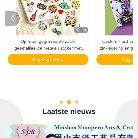


Video
Op maat gegraveerde zacht
Custom Hard Email
geëmailleerde metalen sticker met
zinklegering en gep
zinklegering voor telefoongelegenheden
voor br
Krijg Beste Prijs
Krijg Bes
Laatste nieuws