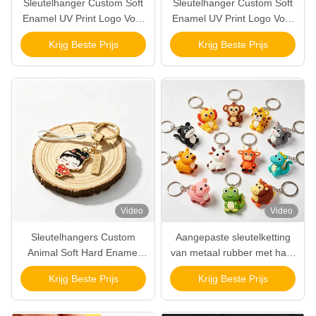
Sleutelhanger Custom Soft
Sleutelhanger Custom Soft
Enamel UV Print Logo Voor
Enamel UV Print Logo Voor
Promotion Gifts Wholesale
Promotion Gifts Wholesale
Krijg Beste Prijs
Krijg Beste Prijs
Video
Video
Sleutelhangers Custom
Aangepaste sleutelketting
Animal Soft Hard Enamel
van metaal rubber met hard
Metal Crafts Manufacturer
glazuur en aangepast
Krijg Beste Prijs
Krijg Beste Prijs
Voor Tas Geschenk
ontwerp voor promotioneel
Wholesale
gebruik