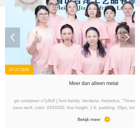


07-27 2026
Meer dan alleen metal
.gtr-container-x7y8z9 { font-family: Verdana, Helvetica, "Times New Roman", Arial,
sans-serif; color: #333333; line-height: 1.6; padding: 20px; box-sizing: border-box;
overflow-x: hidden; } .gtr-container-x7y8z9 p { font-size: 14px; margin-bottom: 1em;
Bekijk meer
text-align: left !important; } .gtr-container-x7y8z9 strong { font-weight: bold; } .gtr-
container-x7y8z9 .gtr-title { font-size: 18px; font-weight: bold; color: #FDA300; margin-
bottom: 1.2em; text-align: left !important; } .gtr-container-x7y8z9 .gtr-section { margin-