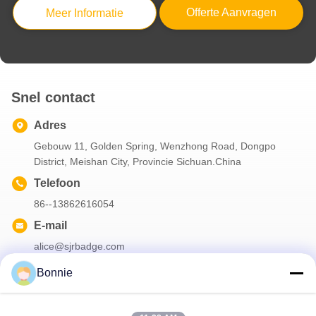
Custom Zink Alloy Gordel Buckle met antieke zilveren afwerking en zacht glazuur ontwerp
Offerte Aanvragen
Meer Informatie
Aangepaste 3,5 inch zinklegering antiek zilveren gesp voor heren en dames
Snel contact
Adres
Gebouw 11, Golden Spring, Wenzhong Road, Dongpo
District, Meishan City, Provincie Sichuan.China
Telefoon
86--13862616054
E-mail
alice@sjrbadge.com
Bonnie