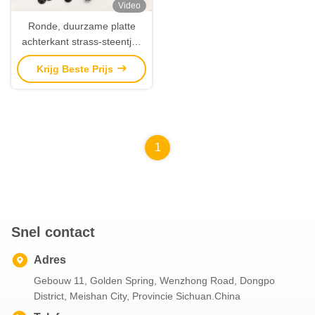
Video
Ronde, duurzame platte
achterkant strass-steentjes
in maten van 1,5 mm-10 mm
Krijg Beste Prijs
voor badge-, medaille- en
kledingdecoratie
1
Snel contact
Adres
Gebouw 11, Golden Spring, Wenzhong Road, Dongpo
District, Meishan City, Provincie Sichuan.China