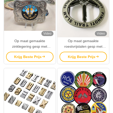
Video
Video
Op maat gemaakte
Op maat gemaakte
zinklegering gesp met
roestvrijstalen gesp met
milieuvriendelijke afwerking
duurzaam aangepast logo
Krijg Beste Prijs
Krijg Beste Prijs
en gepersonaliseerd logo
voor mannen en vrouwen
voor mannen en vrouwen