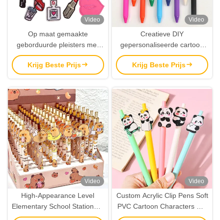
Video
Video
Op maat gemaakte
Creatieve DIY
geborduurde pleisters met
gepersonaliseerde cartoon
meerdere aanhangsels voor
anime acryl gelpen uniek
Krijg Beste Prijs
Krijg Beste Prijs
evenementen souvenirs en
patchontwerp rubberen
promotionele cadeautjes
metalen handtekeningpen
voor promoties
Video
Video
High-Appearance Level
Custom Acrylic Clip Pens Soft
Elementary School Stationery
PVC Cartoon Characters Gel
Custom Logo Neutrale pen
Ball Point Pen met Logo