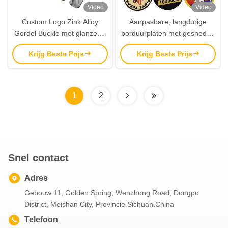
Video
Video
Custom Logo Zink Alloy
Aanpasbare, langdurige
Gordel Buckle met glanzend
borduurplaten met gesneden
zilver bekleding voor
of met laser gesneden
Krijg Beste Prijs
Krijg Beste Prijs
gepersonaliseerd ontwerp
randen voor kleding en
cadeautjes
1
2
Snel contact
Adres
Gebouw 11, Golden Spring, Wenzhong Road, Dongpo
District, Meishan City, Provincie Sichuan.China
Telefoon