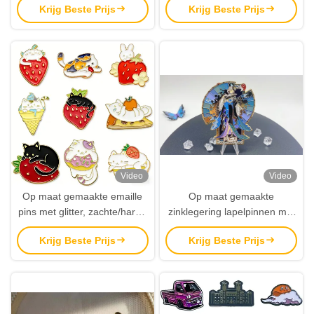
Krijg Beste Prijs
Krijg Beste Prijs
Souvenirs
cartoon anime ontwerp.
Video
Video
Op maat gemaakte emaille
Op maat gemaakte
pins met glitter, zachte/harde
zinklegering lapelpinnen met
afwerking en schattig cartoon
een dikte van 2 mm tot 3 mm
Krijg Beste Prijs
Krijg Beste Prijs
anime design.
en een zachte
emailafwerking voor
gepersonaliseerde badges