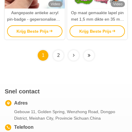
Video
Video
Aangepaste antieke acryl
Op maat gemaakte lapel pin
pin-badge - gepersonaliseerd
met 1,5 mm dikte en 35 mm
cartoon anime-logo voor
grootte gemaakt in 5-7
Krijg Beste Prijs
Krijg Beste Prijs
hoed, kleding en broche
werkdagen
1
2
Snel contact
Adres
Gebouw 11, Golden Spring, Wenzhong Road, Dongpo
District, Meishan City, Provincie Sichuan.China
Telefoon