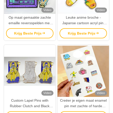
Video
Video
Op maat gemaakte zachte
Leuke anime broche -
emaille reversspelden met
Japanse cartoon acryl pin,
zinklegering en rubberen
hoogwaardige meisje
Krijg Beste Prijs
Krijg Beste Prijs
sluiting voor branding en
decoratie & accessoires
souvenirs
Video
Video
Custom Lapel Pins with
Creëer je eigen maat enamel
Rubber Clutch and Black
pin met zachte of harde
Plating for Commemorative
afwerking, glitter, en schattig