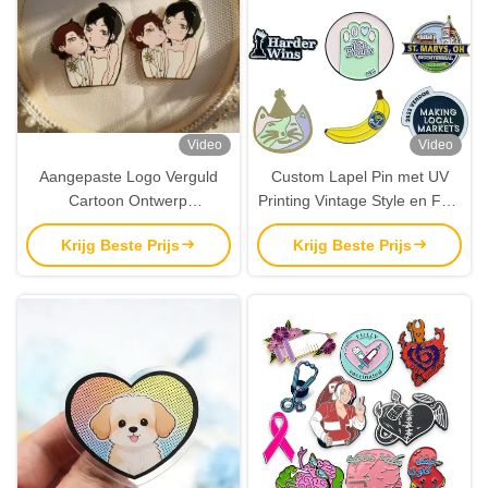
Video
Video
Aangepaste Logo Verguld
Custom Lapel Pin met UV
Cartoon Ontwerp
Printing Vintage Style en Folk
Reversspeld Emaille Speld
Art Theme Emaille Metalen
Krijg Beste Prijs
Krijg Beste Prijs
voor Mode Cadeaus
Badge