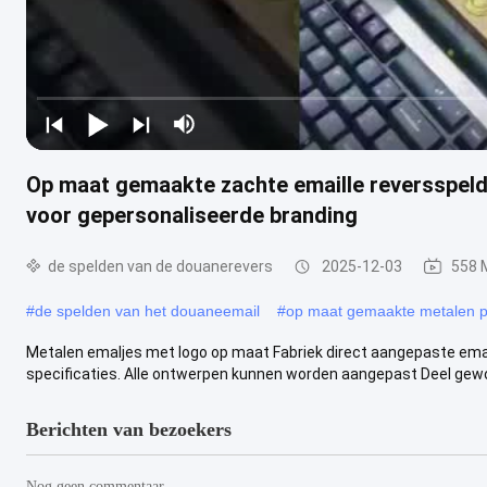
Op maat gemaakte zachte emaille reversspelde
voor gepersonaliseerde branding
de spelden van de douanerevers
2025-12-03
558 
#
de spelden van het douaneemail
#
op maat gemaakte metalen 
Metalen emaljes met logo op maat Fabriek direct aangepaste ema
specificaties. Alle ontwerpen kunnen worden aangepast Deel gewoon
Berichten van bezoekers
Nog geen commentaar