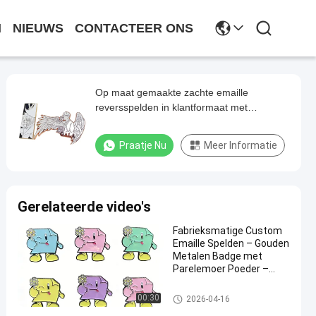
N
NIEUWS
CONTACTEER ONS
Op maat gemaakte zachte emaille
reversspelden in klantformaat met
zinklegering materiaal voor
gepersonaliseerde branding
Praatje Nu
Meer Informatie
Gerelateerde video's
Fabrieksmatige Custom
Emaille Spelden – Gouden
Metalen Badge met
Parelemoer Poeder –
Leuke Reversspeld
Souvenir
de spelden van de douanereve
00:30
2026-04-16
rs