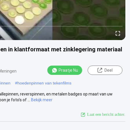
n in klantformaat met zinklegering materiaal
Praatje Nu
Deel
Meningen
pinnen
#
hoedenpinnen van tekenfilms
illepinnen, reverspinnen, en metalen badges op maat van uw
 je foto's of ...
Bekijk meer
Laat een bericht achter.