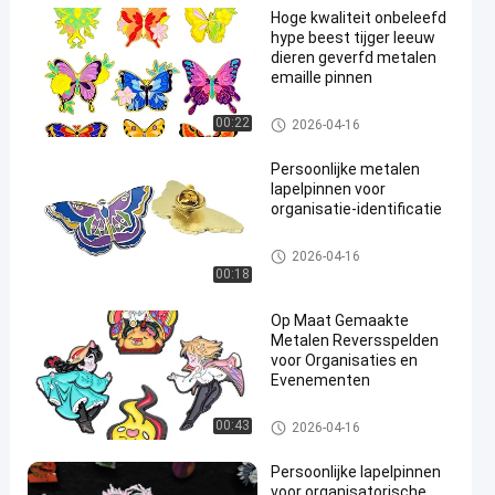
Hoge kwaliteit onbeleefd
hype beest tijger leeuw
dieren geverfd metalen
emaille pinnen
de spelden van de douanereve
00:22
2026-04-16
rs
Persoonlijke metalen
lapelpinnen voor
organisatie-identificatie
de spelden van de douanereve
2026-04-16
rs
00:18
Op Maat Gemaakte
Metalen Reversspelden
voor Organisaties en
Evenementen
de spelden van de douanereve
00:43
2026-04-16
rs
Persoonlijke lapelpinnen
voor organisatorische