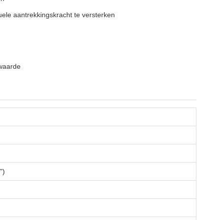
ele aantrekkingskracht te versterken
lwaarde
")