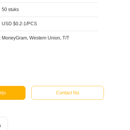
50 stuks
USD $0.2-1/PCS
:
MoneyGram, Western Union, T/T
rijs
Contact Nu
s