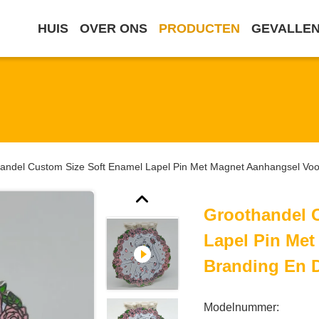
HUIS
OVER ONS
PRODUCTEN
GEVALLE
andel Custom Size Soft Enamel Lapel Pin Met Magnet Aanhangsel Voo
Groothandel 
Lapel Pin Me
Branding En D
Modelnummer: