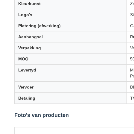
Kleurkunst
Za
Logo's
S
Platering (afwerking)
Go
Aanhangsel
Ru
Verpakking
Ve
MOQ
5
Levertyd
M
P
Vervoer
D
Betaling
T
Foto's van producten