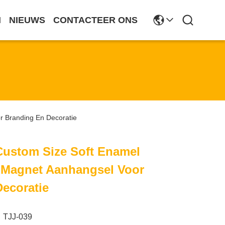
N
NIEUWS
CONTACTEER ONS
r Branding En Decoratie
Custom Size Soft Enamel
t Magnet Aanhangsel Voor
ecoratie
TJJ-039