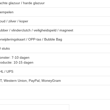
chte glazuur / harde glazuur
tempelen
ud / zilver / koper
bber / vlinderclutch / veiligheidspeld / magneet
rwijderingskaart / OPP-tas / Bubble Bag
0 stuks
onster: 7-10 dagen
roductie: 10-15 dagen
HL / UPS
/T, Western Union, PayPal, MoneyGram