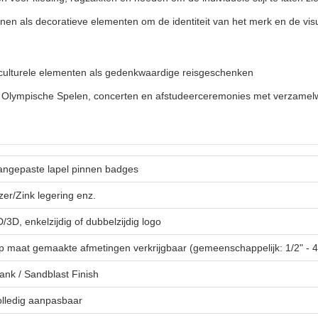
en als decoratieve elementen om de identiteit van het merk en de visu
 culturele elementen als gedenkwaardige reisgeschenken
or Olympische Spelen, concerten en afstudeerceremonies met verzame
angepaste lapel pinnen badges
zer/Zink legering enz.
/3D, enkelzijdig of dubbelzijdig logo
p maat gemaakte afmetingen verkrijgbaar (gemeenschappelijk: 1/2" - 4
ank / Sandblast Finish
olledig aanpasbaar