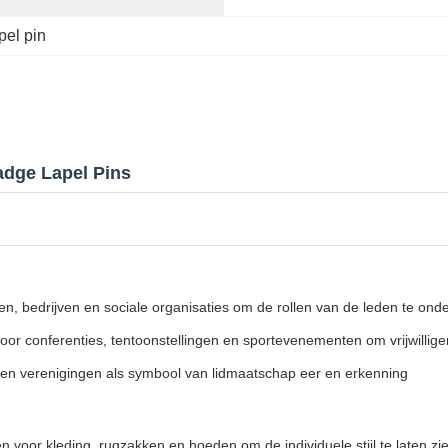
pel pin
adge Lapel Pins
len, bedrijven en sociale organisaties om de rollen van de leden te o
oor conferenties, tentoonstellingen en sportevenementen om vrijwilligers
s en verenigingen als symbool van lidmaatschap eer en erkenning
voor kleding, rugzakken en hoeden om de individuele stijl te laten zi