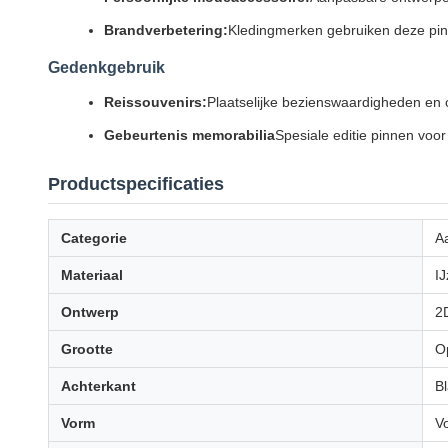
Brandverbetering:
Kledingmerken gebruiken deze pinn
Gedenkgebruik
Reissouvenirs:
Plaatselijke bezienswaardigheden en
Gebeurtenis memorabilia
Spesiale editie pinnen vo
Productspecificaties
Categorie
A
Materiaal
IJ
Ontwerp
2D
Grootte
O
Achterkant
Bl
Vorm
V