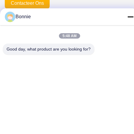
Contacteer Ons
Bonnie
Privacybeleid
|
Sitemap
| De Goede Kwaliteit van China de
5:48 AM
spelden van de douanerevers Leverancier. Copyright © 2025-
2026 Meishan Jize Crafts Co., Ltd. . Alle rechten voorbehoudena.
Good day, what product are you looking for?