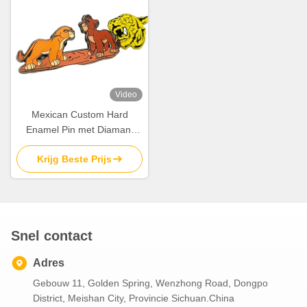
Video
Mexican Custom Hard
Enamel Pin met Diamant
Frame en Vintage Style voor
Krijg Beste Prijs
Lapel Decoratie
Snel contact
Adres
Gebouw 11, Golden Spring, Wenzhong Road, Dongpo
District, Meishan City, Provincie Sichuan.China