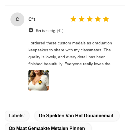
C
C*t
Het is nuttig. (41)
I ordered these custom medals as graduation
keepsakes to share with my classmates. The
quality is lovely, and every detail has been
finished beautifully. Everyone really loves the
designs and overall look of the medals.It’s really
great that the seller offers small-batch
customisation, which suited my needs perfectly.
The whole order experience was lovely, and I’m
very happy with my purchase.
Labels:
De Spelden Van Het Douaneemail
Op Maat Gemaakte Metalen Pinnen