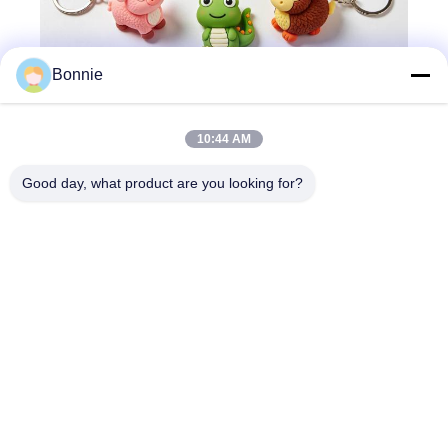
Bonnie
10:44 AM
Good day, what product are you looking for?
Snel contact
Adres
Gebouw 11, Golden Spring, Wenzhong Road, Dongpo
District, Meishan City, Provincie Sichuan.China
Telefoon
86--13862616054
E-mail