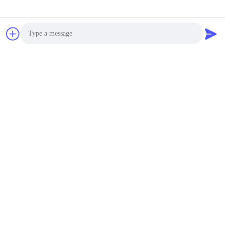
alice@sjrbadge.com
Onze Nieuwsbrief
Meld je aan voor onze nieuwsbrief voor kortingen en meer.
Photo
Video Call
Audio Call
Contacteer Ons
Privacybeleid
|
Sitemap
| De Goede Kwaliteit van China de