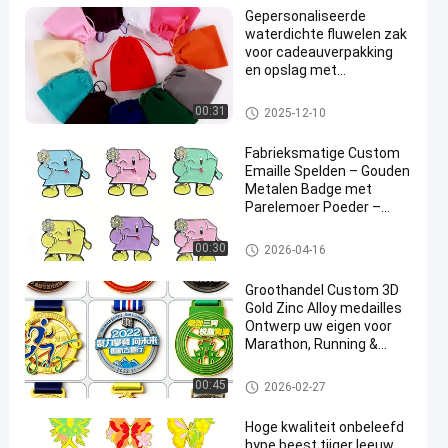
Gepersonaliseerde
waterdichte fluwelen zak
voor cadeauverpakking
en opslag met
milieuvriendelijk materiaal
gift verpakkende doos
00:31
2025-12-10
Fabrieksmatige Custom
Emaille Spelden – Gouden
Metalen Badge met
Parelemoer Poeder –
Leuke Reversspeld
Souvenir
de spelden van de douanereve
00:30
2026-04-16
rs
Groothandel Custom 3D
Gold Zinc Alloy medailles ️
Ontwerp uw eigen voor
Marathon, Running &
Sport Awards
Douanemedailles
00:45
2026-02-27
Hoge kwaliteit onbeleefd
hype beest tijger leeuw