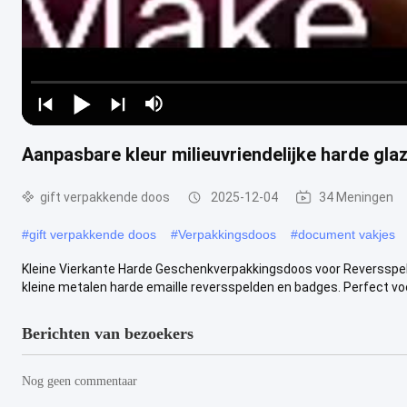
Aanpasbare kleur milieuvriendelijke harde gla
gift verpakkende doos
2025-12-04
34 Meningen
#
gift verpakkende doos
#
Verpakkingsdoos
#
document vakjes
Kleine Vierkante Harde Geschenkverpakkingsdoos voor Reversspe
kleine metalen harde emaille reversspelden en badges. Perfect voor
Berichten van bezoekers
Nog geen commentaar