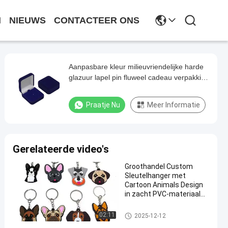
N
NIEUWS
CONTACTEER ONS
Aanpasbare kleur milieuvriendelijke harde
glazuur lapel pin fluweel cadeau verpakking
doos
Praatje Nu
Meer Informatie
Gerelateerde video's
Groothandel Custom
Sleutelhanger met
Cartoon Animals Design
in zacht PVC-materiaal
en aangepast logo
aangepaste sleutelhanger
02:11
2025-12-12