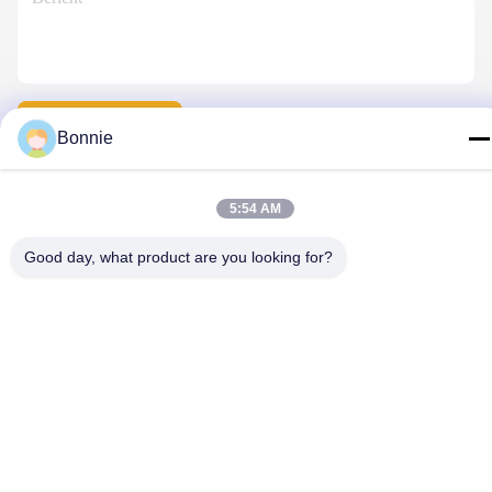
Contacteer Ons
Bonnie
5:54 AM
Privacybeleid
|
Sitemap
| De Goede Kwaliteit van China de
spelden van de douanerevers Leverancier. Copyright © 2025-
Good day, what product are you looking for?
2026 Meishan Jize Crafts Co., Ltd. . Alle rechten voorbehoudena.