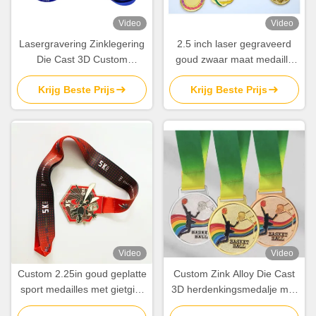
Video
Video
Lasergravering Zinklegering
2.5 inch laser gegraveerd
Die Cast 3D Custom
goud zwaar maat medaille
medailles voor prijzen en
voor gewichtheffen sport
Krijg Beste Prijs
Krijg Beste Prijs
erkenning
Award Championship
Video
Video
Custom 2.25in goud geplatte
Custom Zink Alloy Die Cast
sport medailles met gietgiet
3D herdenkingsmedalje met
3D ontwerp in zink legering
Custom Logo voor prijzen en