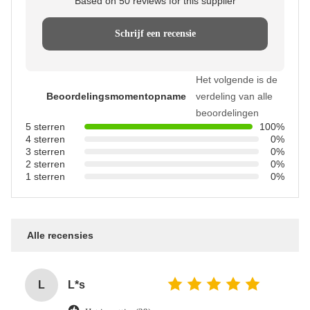
Based on 50 reviews for this supplier
Schrijf een recensie
Het volgende is de
Beoordelingsmomentopname
verdeling van alle
beoordelingen
5 sterren
100%
4 sterren
0%
3 sterren
0%
2 sterren
0%
1 sterren
0%
Alle recensies
L
L*s