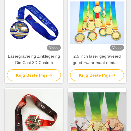
Video
Video
Lasergravering Zinklegering
2.5 inch laser gegraveerd
Die Cast 3D Custom
goud zwaar maat medaille
medailles voor prijzen en
voor gewichtheffen sport
Krijg Beste Prijs
Krijg Beste Prijs
erkenning
Award Championship