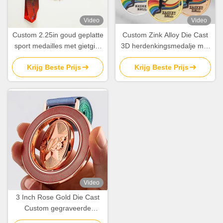
Video
Video
Custom 2.25in goud geplatte
Custom Zink Alloy Die Cast
sport medailles met gietgiet
3D herdenkingsmedalje met
3D ontwerp in zink legering
Custom Logo voor prijzen en
Krijg Beste Prijs
Krijg Beste Prijs
souvenirs
Video
3 Inch Rose Gold Die Cast
Custom gegraveerde
medailles voor sport en