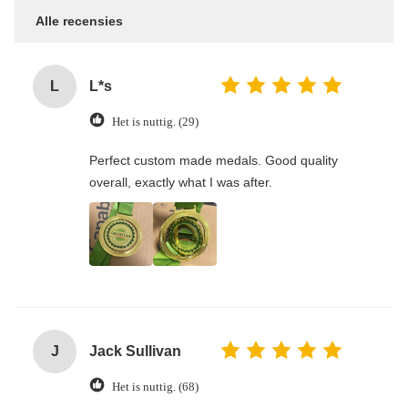
Alle recensies
L
L*s
Het is nuttig. (29)
Perfect custom made medals. Good quality
overall, exactly what I was after.
J
Jack Sullivan
Het is nuttig. (68)