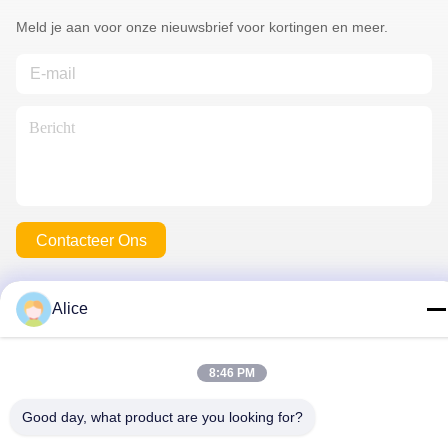
Meld je aan voor onze nieuwsbrief voor kortingen en meer.
Contacteer Ons
Alice
Privacybeleid
|
Sitemap
| De Goede Kwaliteit van China de
spelden van de douanerevers Leverancier. Copyright © 2025-
8:46 PM
2026 Meishan Jize Crafts Co., Ltd. . Alle rechten voorbehoudena.
Good day, what product are you looking for?