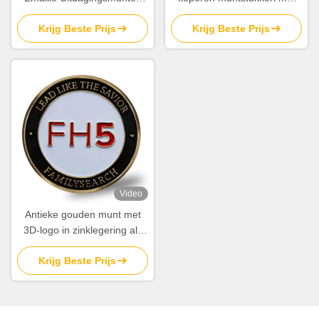
met gepersonaliseerd logo
een aangepast logo voor
Krijg Beste Prijs
Krijg Beste Prijs
voor souvenirs en
souvenirs en
herdenkingsfeesten
herdenkingsfeesten
Video
Antieke gouden munt met
3D-logo in zinklegering als
souvenir
Krijg Beste Prijs