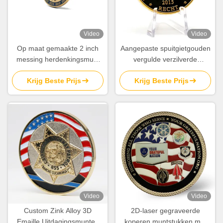
Video
Video
Op maat gemaakte 2 inch
Aangepaste spuitgietgouden
messing herdenkingsmunt
vergulde verzilverde
met zachte emaille voor de
uitdagingsmunt
Krijg Beste Prijs
Krijg Beste Prijs
USA Navy Challenge
souvenirmunt met
verzamelobject
aangepast logo
Video
Video
Custom Zink Alloy 3D
2D-laser gegraveerde
Emaille Uitdagingsmunten
koperen muntstukken met