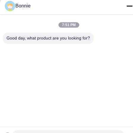
Bonnie
7:51 PM
Good day, what product are you looking for?
Contacteer Ons
Privacybeleid
|
Sitemap
| De Goede Kwaliteit van China de
spelden van de douanerevers Leverancier. Copyright © 2025-
2026 Meishan Jize Crafts Co., Ltd. . Alle rechten voorbehoudena.