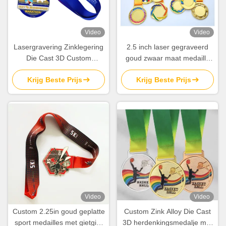
Video
Video
Lasergravering Zinklegering
2.5 inch laser gegraveerd
Die Cast 3D Custom
goud zwaar maat medaille
medailles voor prijzen en
voor gewichtheffen sport
Krijg Beste Prijs
Krijg Beste Prijs
erkenning
Award Championship
Video
Video
Custom 2.25in goud geplatte
Custom Zink Alloy Die Cast
sport medailles met gietgiet
3D herdenkingsmedalje met