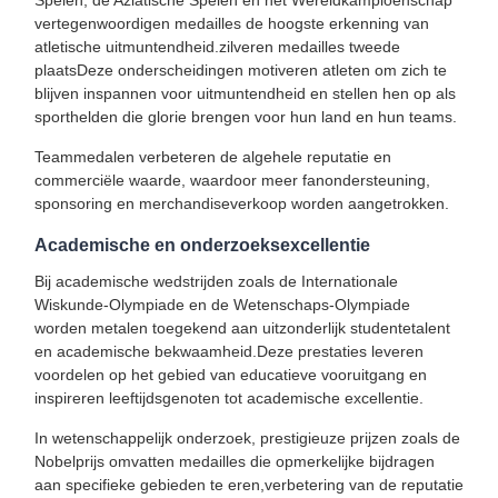
Spelen, de Aziatische Spelen en het Wereldkampioenschap
vertegenwoordigen medailles de hoogste erkenning van
atletische uitmuntendheid.zilveren medailles tweede
plaatsDeze onderscheidingen motiveren atleten om zich te
blijven inspannen voor uitmuntendheid en stellen hen op als
sporthelden die glorie brengen voor hun land en hun teams.
Teammedalen verbeteren de algehele reputatie en
commerciële waarde, waardoor meer fanondersteuning,
sponsoring en merchandiseverkoop worden aangetrokken.
Academische en onderzoeksexcellentie
Bij academische wedstrijden zoals de Internationale
Wiskunde-Olympiade en de Wetenschaps-Olympiade
worden metalen toegekend aan uitzonderlijk studentetalent
en academische bekwaamheid.Deze prestaties leveren
voordelen op het gebied van educatieve vooruitgang en
inspireren leeftijdsgenoten tot academische excellentie.
In wetenschappelijk onderzoek, prestigieuze prijzen zoals de
Nobelprijs omvatten medailles die opmerkelijke bijdragen
aan specifieke gebieden te eren,verbetering van de reputatie