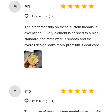
M
M*t
Het is nuttig. (37)
The craftsmanship on these custom medals is
exceptional. Every element is finished to a high
standard, the metalwork is smooth and the
overall design looks really premium. Great care
has gone into the production, I’m thoroughly
satisfied.
Y
Y*o
Het is nuttig. (31)
The quality of these custom medals is wonderful.