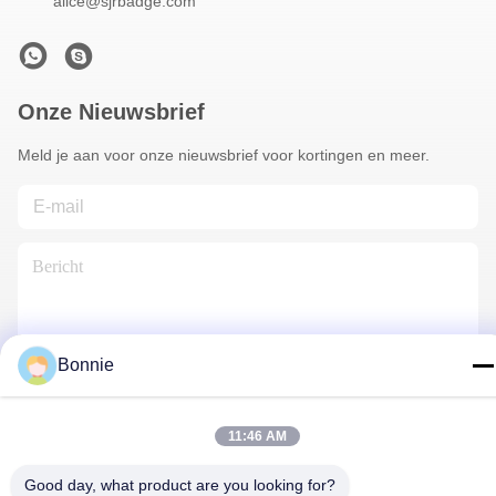
alice@sjrbadge.com
Onze Nieuwsbrief
Meld je aan voor onze nieuwsbrief voor kortingen en meer.
Bonnie
Contacteer Ons
11:46 AM
Good day, what product are you looking for?
Privacybeleid
|
Sitemap
| De Goede Kwaliteit van China de