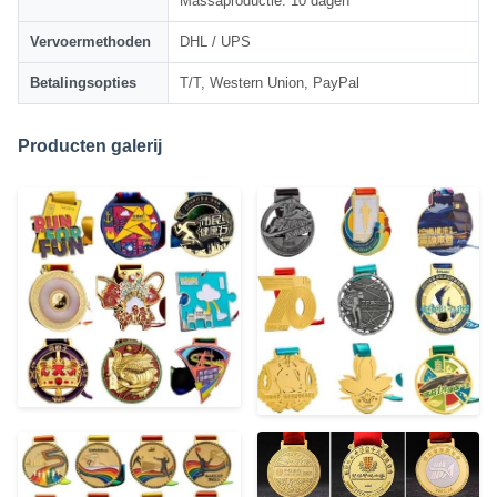
Massaproductie: 10 dagen
Vervoermethoden
DHL / UPS
Betalingsopties
T/T, Western Union, PayPal
Producten galerij