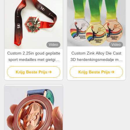
Video
Video
Custom 2.25in goud geplatte
Custom Zink Alloy Die Cast
sport medailles met gietgiet
3D herdenkingsmedalje met
3D ontwerp in zink legering
Custom Logo voor prijzen en
Krijg Beste Prijs
Krijg Beste Prijs
souvenirs