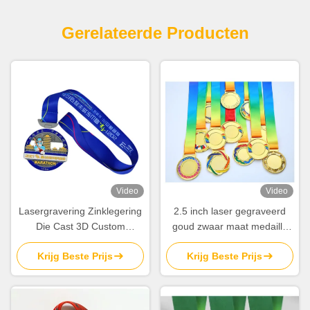
Gerelateerde Producten
Video
Video
Lasergravering Zinklegering
2.5 inch laser gegraveerd
Die Cast 3D Custom
goud zwaar maat medaille
medailles voor prijzen en
voor gewichtheffen sport
Krijg Beste Prijs
Krijg Beste Prijs
erkenning
Award Championship